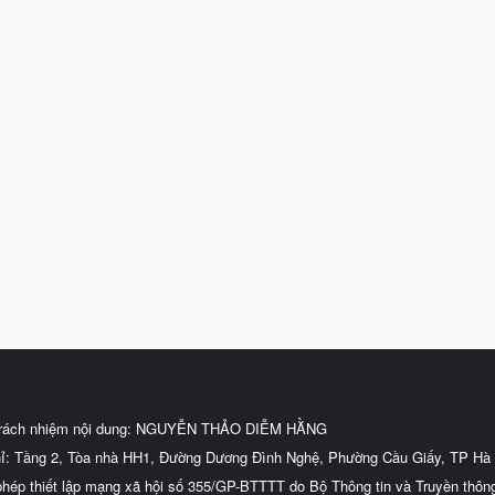
trách nhiệm nội dung: NGUYỄN THẢO DIỄM HẰNG
hỉ: Tầng 2, Tòa nhà HH1, Đường Dương Đình Nghệ, Phường Cầu Giấy, TP Hà 
phép thiết lập mạng xã hội số 355/GP-BTTTT do Bộ Thông tin và Truyền thôn