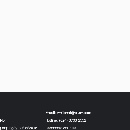
Email:
whitehat@bkav.com
Nội
Hotline: (024) 3763 2552
g cấp ngày 30/06/2016
Facebook: WhiteHat