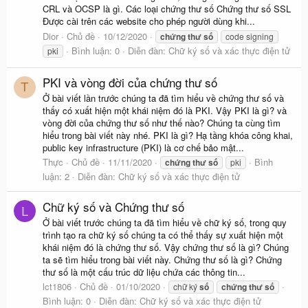
CRL và OCSP là gì. Các loại chứng thư số Chứng thư số SSL
Được cài trên các website cho phép người dùng khi...
Dior
Chủ đề
10/12/2020
chứng
thư
số
code signing
Bình luận: 0
Diễn đàn:
Chữ ký số và xác thực điện tử
pki
PKI và vòng đời của chứng thư số
T
Ở bài viết lần trước chúng ta đã tìm hiểu về chứng thư số và
thấy có xuất hiện một khái niệm đó là PKI. Vậy PKI là gì? và
vòng đời của chứng thư số như thế nào? Chúng ta cùng tìm
hiểu trong bài viết này nhé. PKI là gì? Hạ tầng khóa công khai,
public key infrastructure (PKI) là cơ chế bảo mật...
Thực
Chủ đề
11/11/2020
Bình
chứng
thư
số
pki
luận: 2
Diễn đàn:
Chữ ký số và xác thực điện tử
Chữ ký số và Chứng thư số
L
Ở bài viết trước chúng ta đã tìm hiểu về chữ ký số, trong quy
trình tạo ra chữ ký số chúng ta có thể thấy sự xuất hiện một
khái niệm đó là chứng thư số. Vậy chứng thư số là gì? Chúng
ta sẽ tìm hiểu trong bài viết này. Chứng thư số là gì? Chứng
thư số là một cấu trúc dữ liệu chứa các thông tin...
lct1806
Chủ đề
01/10/2020
chữ ký
số
chứng
thư
số
Bình luận: 0
Diễn đàn:
Chữ ký số và xác thực điện tử