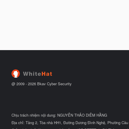
@ 2009 -
2026
Bkav Cyber Security
Chịu trách nhiệm nội dung: NGUYỄN THẢO DIỄM HẰNG
Địa chỉ: Tầng 2, Tòa nhà HH1, Đường Dương Đình Nghệ, Phường Cầu 