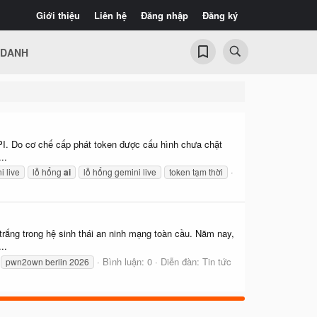
Giới thiệu
Liên hệ
Đăng nhập
Đăng ký
 DANH
PI. Do cơ chế cấp phát token được cấu hình chưa chặt
..
i live
lỗ hổng
ai
lỗ hổng gemini live
token tạm thời
rắng trong hệ sinh thái an ninh mạng toàn cầu. Năm nay,
..
Bình luận: 0
Diễn đàn:
Tin tức
pwn2own berlin 2026