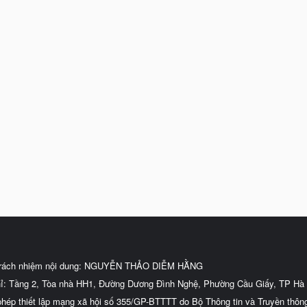
trách nhiệm nội dung: NGUYỄN THẢO DIỄM HẰNG
hỉ: Tầng 2, Tòa nhà HH1, Đường Dương Đình Nghệ, Phường Cầu Giấy, TP Hà 
phép thiết lập mạng xã hội số 355/GP-BTTTT do Bộ Thông tin và Truyền thôn