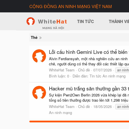
CỘNG ĐỒNG AN NINH MẠNG VIỆT NAM
TIN TỨC
THÀNH VI
Thẻ
Lỗi cấu hình Gemini Live có thể biến 
Alvin Ferdiansyah, một nhà nghiên cứu an ninh
chẽ, người dùng có thể thay đổi các thiết lập q
WhiteHat Team
Chủ đề
07/07/2026
an nin
Bình luận: 0
Diễn đàn:
Tin tức An ninh mạng
Hacker mũ trắng săn thưởng gần 33 tỷ
Sự kiện Pwn2Own Berlin 2026 vừa khép lại đã mộ
tổng số tiền thưởng được trao lên tới 1,298 tr
WhiteHat Team
Chủ đề
18/05/2026
an nin
An ninh mạng