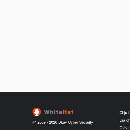
Chịu 
Địa c
@ 2009 -
2026
Bkav Cyber Security
Giấy 