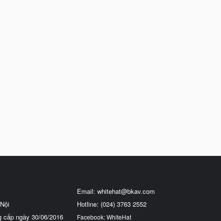
Email:
whitehat@bkav.com
Nội
Hotline: (024) 3763 2552
g cấp ngày 30/06/2016
Facebook: WhiteHat