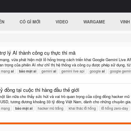
ÊN
CÓ GÌ MỚI
VIDEO
WARGAME
VINH
trợ lý AI thành công cụ thực thi mã
 mạng, vừa phát hiện một lỗ hổng trong cách triển khai Google Gemini Live A
uan trọng của phiên AI như chỉ thị hệ thống và công cụ được phép sử dụng, từ.
h mạng
ai
bảo
mật
ai
gemini
ai
gemini live api
google
ai
google gemin
 đồng tại cuộc thi hàng đầu thế giới
t lần nữa cho thấy sức hút và vai trò quan trọng của cộng đồng hacker mũ t
iệu USD, tương đương khoảng 33 tỷ đồng Việt Nam, dành cho những chuyên gia.
h mạng
bảo
mật
ai
hacker mũ trắng
khai thác lỗ hổng
lỗ hổng zero-day