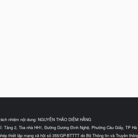
trách nhiệm nội dung: NGUYỄN THẢO DIỄM HẰNG
hỉ: Tầng 2, Tòa nhà HH1, Đường Dương Đình Nghệ, Phường Cầu Giấy, TP Hà 
phép thiết lập mạng xã hội số 355/GP-BTTTT do Bộ Thông tin và Truyền thôn