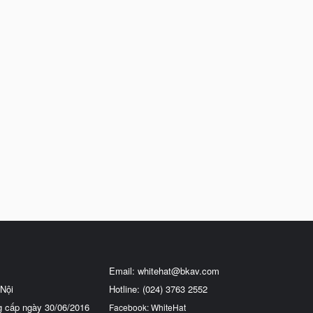
Email:
whitehat@bkav.com
Nội
Hotline: (024) 3763 2552
g cấp ngày 30/06/2016
Facebook: WhiteHat