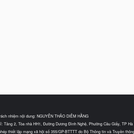
trách nhiệm nội dung: NGUYỄN THẢO DIỄM HẰNG
hỉ: Tầng 2, Tòa nhà HH1, Đường Dương Đình Nghệ, Phường Cầu Giấy, TP Hà 
phép thiết lập mạng xã hội số 355/GP-BTTTT do Bộ Thông tin và Truyền thôn