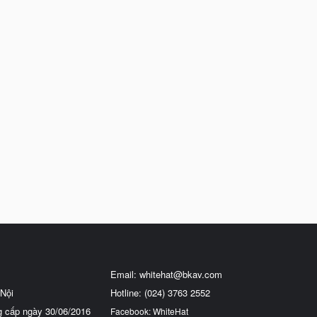
Email:
whitehat@bkav.com
Nội
Hotline: (024) 3763 2552
g cấp ngày 30/06/2016
Facebook: WhiteHat