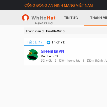
CỘNG ĐỒNG AN NINH MẠNG VIỆT NAM
TIN TỨC
THÀNH VI
Thành viên
HustReMw
Tất cả
(1)
Thích
(1)
GreenHatVN
Member
·
39
Bài viết
16
Điểm tương tác
3
Điểm thành tí