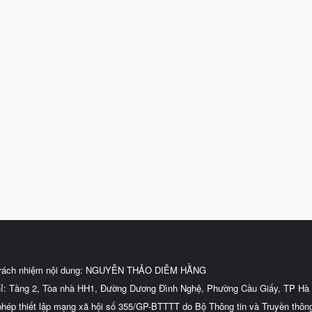
trách nhiệm nội dung: NGUYỄN THẢO DIỄM HẰNG
hỉ: Tầng 2, Tòa nhà HH1, Đường Dương Đình Nghệ, Phường Cầu Giấy, TP Hà 
phép thiết lập mạng xã hội số 355/GP-BTTTT do Bộ Thông tin và Truyền thôn