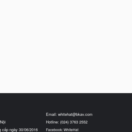
Email:
whitehat@bkav.com
Nội
Hotline: (024) 3763 2552
g cấp ngày 30/06/2016
Facebook: WhiteHat