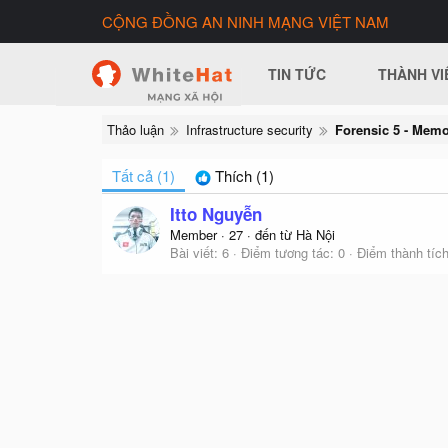
CỘNG ĐỒNG AN NINH MẠNG VIỆT NAM
TIN TỨC
THÀNH VI
Thảo luận
Infrastructure security
Forensic 5 - Memo
Tất cả
(1)
Thích
(1)
Itto Nguyễn
Member
·
27
·
đến từ
Hà Nội
Bài viết
6
Điểm tương tác
0
Điểm thành tíc