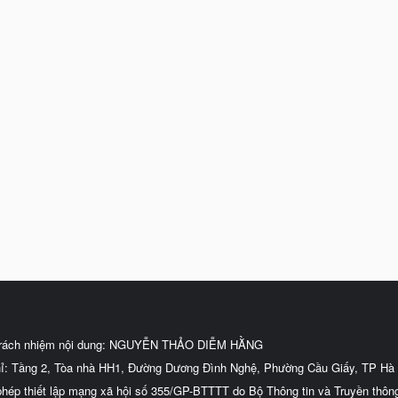
trách nhiệm nội dung: NGUYỄN THẢO DIỄM HẰNG
hỉ: Tầng 2, Tòa nhà HH1, Đường Dương Đình Nghệ, Phường Cầu Giấy, TP Hà 
phép thiết lập mạng xã hội số 355/GP-BTTTT do Bộ Thông tin và Truyền thôn