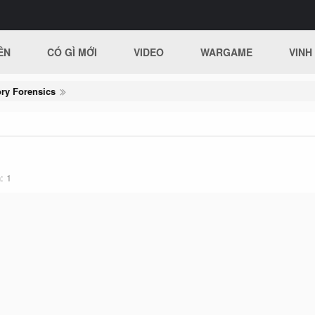
ÊN
CÓ GÌ MỚI
VIDEO
WARGAME
VINH
ry Forensics
h
1