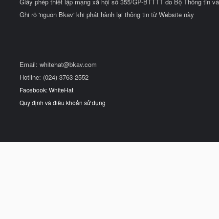
Giấy phép thiết lập mạng xã hội số 355/GP-BTTTT do Bộ Thông tin và
Ghi rõ 'nguồn Bkav' khi phát hành lại thông tin từ Website này
Email:
whitehat@bkav.com
Hotline: (024) 3763 2552
Facebook: WhiteHat
Quy định và điều khoản sử dụng