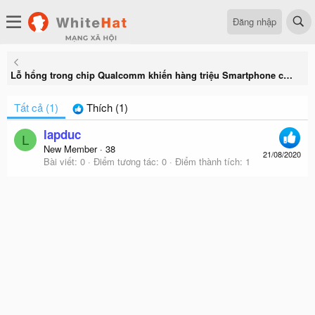
Đăng nhập
Lỗ hổng trong chip Qualcomm khiến hàng triệu Smartphone có thể bị mất quyền kiểm soát
Tất cả
(1)
Thích
(1)
lapduc
L
New Member
·
38
21/08/2020
Bài viết
0
Điểm tương tác
0
Điểm thành tích
1