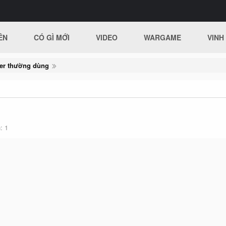
ÊN
CÓ GÌ MỚI
VIDEO
WARGAME
VINH
ker thường dùng
h
1