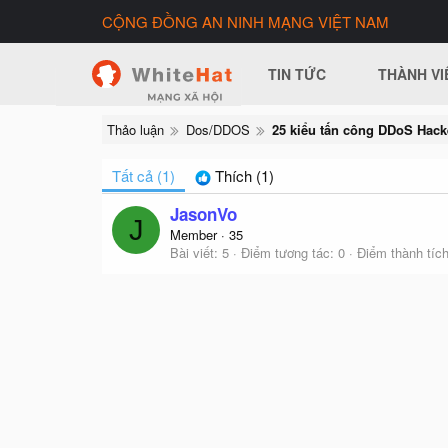
CỘNG ĐỒNG AN NINH MẠNG VIỆT NAM
TIN TỨC
THÀNH VI
Thảo luận
Dos/DDOS
25 kiểu tấn công DDoS Hac
Tất cả
(1)
Thích
(1)
JasonVo
J
Member
·
35
Bài viết
5
Điểm tương tác
0
Điểm thành tíc