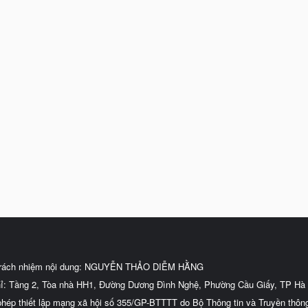
trách nhiệm nội dung: NGUYỄN THẢO DIỄM HẰNG
hỉ: Tầng 2, Tòa nhà HH1, Đường Dương Đình Nghệ, Phường Cầu Giấy, TP Hà 
phép thiết lập mạng xã hội số 355/GP-BTTTT do Bộ Thông tin và Truyền thôn