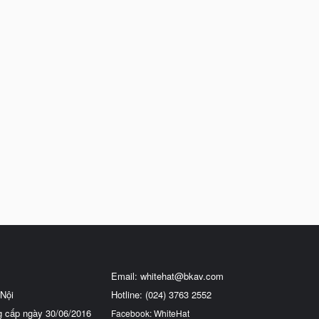
Email:
whitehat@bkav.com
Nội
Hotline: (024) 3763 2552
g cấp ngày 30/06/2016
Facebook: WhiteHat