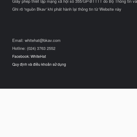
Giấy phép thiết lập mạng xã hội số 355/GP-BTTTT do Bộ Thông tin và
Ghi rõ 'nguồn Bkav' khi phát hành lại thông tin từ Website này
Email:
whitehat@bkav.com
Hotline: (024) 3763 2552
Facebook: WhiteHat
Quy định và điều khoản sử dụng