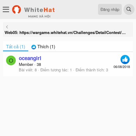
Đăng nhập
Web05: https://wargame.whitehat.vn/Challenges/DetailContest/458 DOWN?
Tất cả
(1)
Thích
(1)
oceangirl
O
Member
·
38
06/08/2018
Bài viết
8
Điểm tương tác
1
Điểm thành tích
3