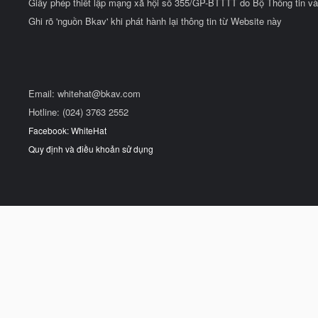
Giấy phép thiết lập mạng xã hội số 355/GP-BTTTT do Bộ Thông tin và
Ghi rõ 'nguồn Bkav' khi phát hành lại thông tin từ Website này
Email:
whitehat@bkav.com
Hotline: (024) 3763 2552
Facebook: WhiteHat
Quy định và điều khoản sử dụng