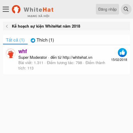
Đăng nhập
Kế hoạch sự kiện WhiteHat năm 2018
Tất cả
(1)
Thích
(1)
whf
Super Moderator
·
đến từ
http://whitehat.vn
15/02/2018
Bài viết
1.311
Điểm tương tác
798
Điểm thành
tích
113