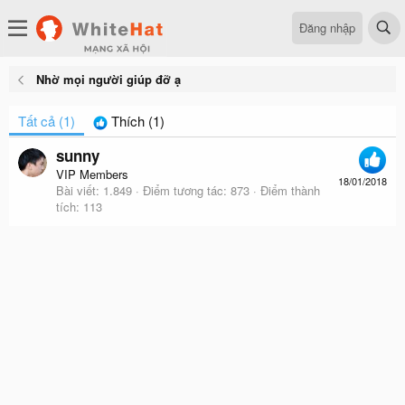
Đăng nhập
Nhờ mọi người giúp đỡ ạ
Tất cả
(1)
Thích
(1)
sunny
VIP Members
18/01/2018
Bài viết
1.849
Điểm tương tác
873
Điểm thành
tích
113