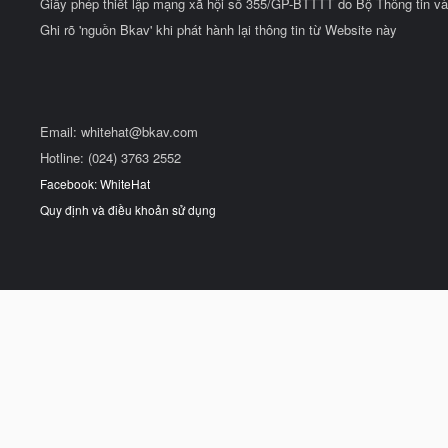
Giấy phép thiết lập mạng xã hội số 355/GP-BTTTT do Bộ Thông tin và
Ghi rõ 'nguồn Bkav' khi phát hành lại thông tin từ Website này
Email:
whitehat@bkav.com
Hotline: (024) 3763 2552
Facebook: WhiteHat
Quy định và điều khoản sử dụng