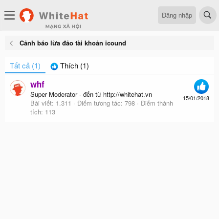
Đăng nhập
Cảnh báo lừa đảo tài khoản icound
Tất cả
(1)
Thích
(1)
whf
Super Moderator
·
đến từ
http://whitehat.vn
15/01/2018
Bài viết
1.311
Điểm tương tác
798
Điểm thành
tích
113