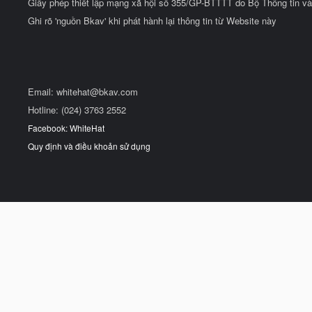
Giấy phép thiết lập mạng xã hội số 355/GP-BTTTT do Bộ Thông tin và
Ghi rõ 'nguồn Bkav' khi phát hành lại thông tin từ Website này
Email:
whitehat@bkav.com
Hotline: (024) 3763 2552
Facebook: WhiteHat
Quy định và điều khoản sử dụng