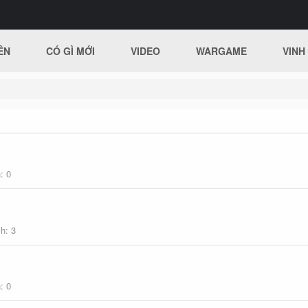
ÊN
CÓ GÌ MỚI
VIDEO
WARGAME
VINH
h
0
ch
3
h
0