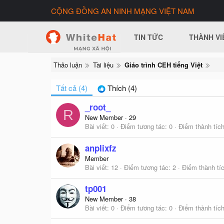
CỘNG ĐỒNG AN NINH MẠNG VIỆT NAM
TIN TỨC
THÀNH VI
Thảo luận
Tài liệu
Giáo trình CEH tiếng Việt
Tất cả
(4)
Thích
(4)
_root_
R
New Member
·
29
Bài viết
0
Điểm tương tác
0
Điểm thành tíc
anplixfz
Member
Bài viết
12
Điểm tương tác
2
Điểm thành tí
tp001
New Member
·
38
Bài viết
0
Điểm tương tác
0
Điểm thành tíc