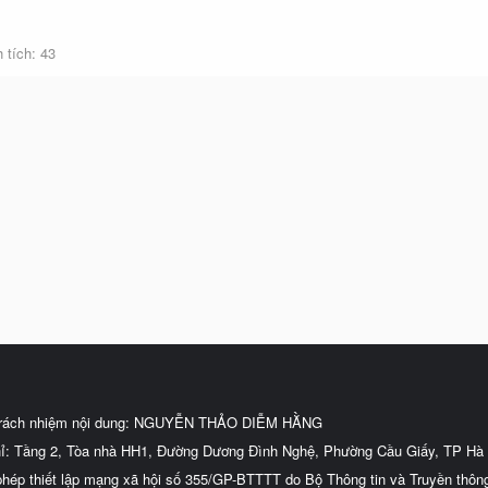
 tích
43
trách nhiệm nội dung: NGUYỄN THẢO DIỄM HẰNG
hỉ: Tầng 2, Tòa nhà HH1, Đường Dương Đình Nghệ, Phường Cầu Giấy, TP Hà 
phép thiết lập mạng xã hội số 355/GP-BTTTT do Bộ Thông tin và Truyền thôn