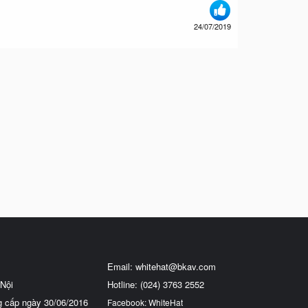
24/07/2019
Email:
whitehat@bkav.com
Nội
Hotline: (024) 3763 2552
g cấp ngày 30/06/2016
Facebook: WhiteHat