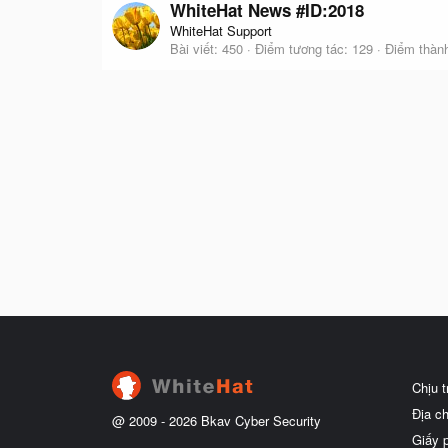
WhiteHat News #ID:2018
WhiteHat Support
Bài viết
450
Điểm tương tác
129
Điểm thành
Chịu 
Địa c
@ 2009 -
2026
Bkav Cyber Security
Giấy 