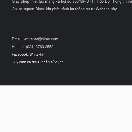
Giấy phép thiết lập mạng xã hội số 355/GP-BTTTT do Bộ Thông tin và
Ghi rõ 'nguồn Bkav' khi phát hành lại thông tin từ Website này
Email:
whitehat@bkav.com
Hotline: (024) 3763 2552
Facebook: WhiteHat
Quy định và điều khoản sử dụng