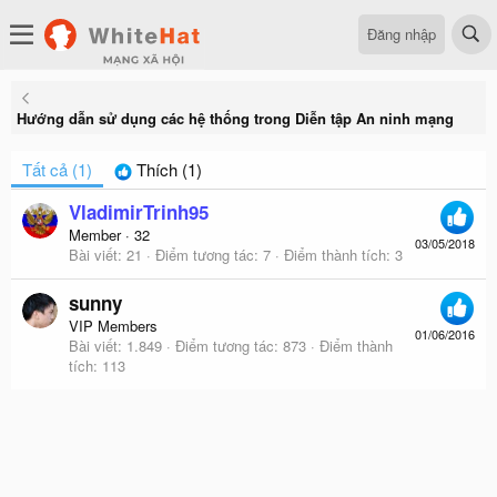
Đăng nhập
Hướng dẫn sử dụng các hệ thống trong Diễn tập An ninh mạng
Tất cả
(1)
Thích
(1)
VladimirTrinh95
Member
·
32
03/05/2018
Bài viết
21
Điểm tương tác
7
Điểm thành tích
3
sunny
VIP Members
01/06/2016
Bài viết
1.849
Điểm tương tác
873
Điểm thành
tích
113