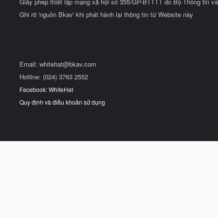
Giấy phép thiết lập mạng xã hội số 355/GP-BTTTT do Bộ Thông tin và
Ghi rõ 'nguồn Bkav' khi phát hành lại thông tin từ Website này
Email:
whitehat@bkav.com
Hotline: (024) 3763 2552
Facebook: WhiteHat
Quy định và điều khoản sử dụng