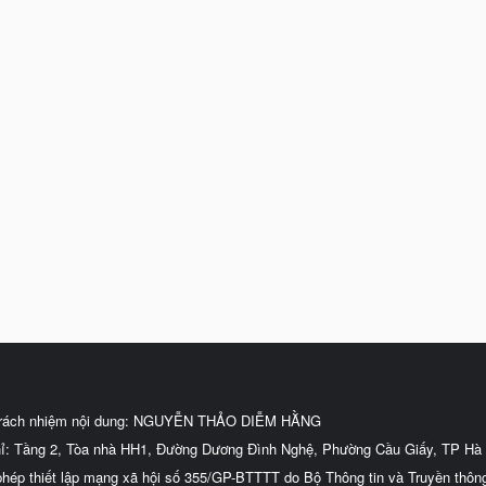
trách nhiệm nội dung: NGUYỄN THẢO DIỄM HẰNG
hỉ: Tầng 2, Tòa nhà HH1, Đường Dương Đình Nghệ, Phường Cầu Giấy, TP Hà 
phép thiết lập mạng xã hội số 355/GP-BTTTT do Bộ Thông tin và Truyền thôn