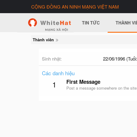
CỘNG ĐỒNG AN NINH MẠNG VIỆT NAM
TIN TỨC
THÀNH VI
Thành viên
Sinh nhật
22/06/1996 (Tuổi:
Các danh hiệu
First Message
1
Post a message somewhere on the site t