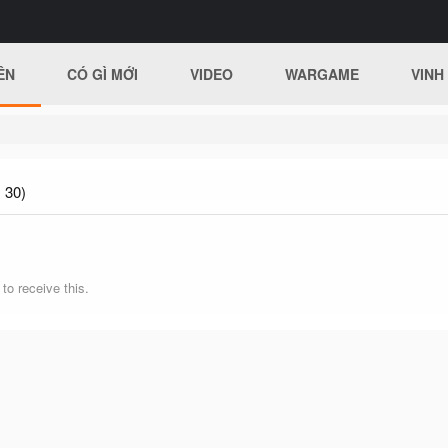
ÊN
CÓ GÌ MỚI
VIDEO
WARGAME
VINH
 30)
o receive this.