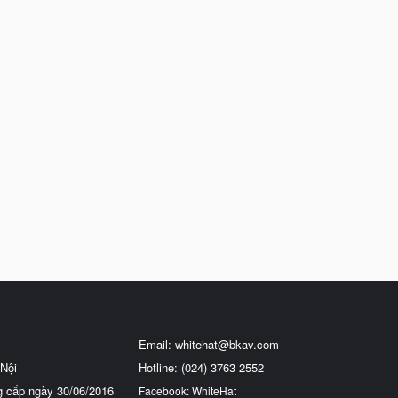
Email:
whitehat@bkav.com
Nội
Hotline: (024) 3763 2552
g cấp ngày 30/06/2016
Facebook: WhiteHat