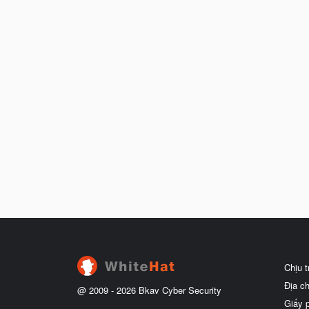
Chịu 
Địa c
@ 2009 -
2026
Bkav Cyber Security
Giấy 