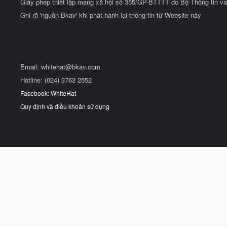
Giấy phép thiết lập mạng xã hội số 355/GP-BTTTT do Bộ Thông tin và
Ghi rõ 'nguồn Bkav' khi phát hành lại thông tin từ Website này
Email:
whitehat@bkav.com
Hotline: (024) 3763 2552
Facebook: WhiteHat
Quy định và điều khoản sử dụng