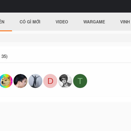
ÊN
CÓ GÌ MỚI
VIDEO
WARGAME
VINH
 35)
D
T