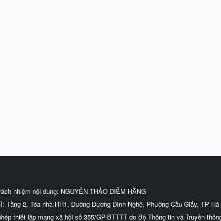
trách nhiệm nội dung: NGUYỄN THẢO DIỄM HẰNG
hỉ: Tầng 2, Tòa nhà HH1, Đường Dương Đình Nghệ, Phường Cầu Giấy, TP Hà 
phép thiết lập mạng xã hội số 355/GP-BTTTT do Bộ Thông tin và Truyền thôn