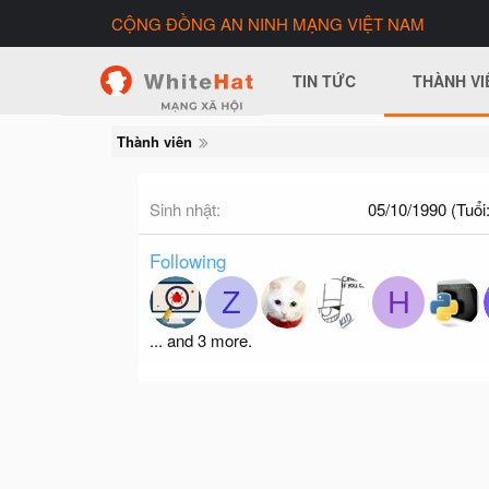
CỘNG ĐỒNG AN NINH MẠNG VIỆT NAM
TIN TỨC
THÀNH VI
Thành viên
Sinh nhật
05/10/1990 (Tuổi:
Following
Z
H
... and 3 more.