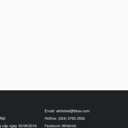
Email:
whitehat@bkav.com
Nội
Hotline: (024) 3763 2552
g cấp ngày 30/06/2016
Facebook: WhiteHat