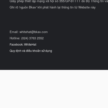
Giấy phép thiết lập mạng xã hội số 355/GP-BTTTT do Bộ Thông tin và
Ghi rõ 'nguồn Bkav' khi phát hành lại thông tin từ Website này
Email:
whitehat@bkav.com
Hotline: (024) 3763 2552
Facebook: WhiteHat
Quy định và điều khoản sử dụng