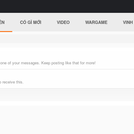
ÊN
CÓ GÌ MỚI
VIDEO
WARGAME
VINH
 one of your messages. Keep posting like that for more!
 receive this.