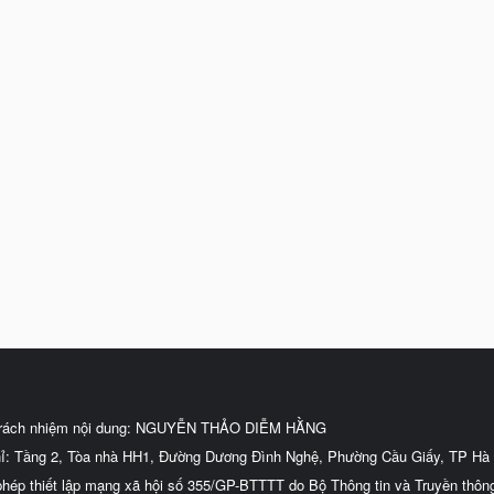
trách nhiệm nội dung: NGUYỄN THẢO DIỄM HẰNG
hỉ: Tầng 2, Tòa nhà HH1, Đường Dương Đình Nghệ, Phường Cầu Giấy, TP Hà 
phép thiết lập mạng xã hội số 355/GP-BTTTT do Bộ Thông tin và Truyền thôn