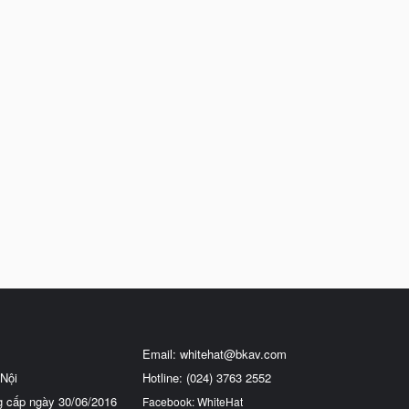
Email:
whitehat@bkav.com
Nội
Hotline: (024) 3763 2552
g cấp ngày 30/06/2016
Facebook: WhiteHat