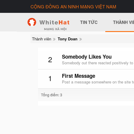
CỘNG ĐỒNG AN NINH MẠNG VIỆT NAM
TIN TỨC
THÀNH VI
Thành viên
Tony Doan
Somebody Likes You
2
Somebody out there reacted positively to
First Message
1
Post a message somewhere on the site to
Tổng điểm: 3