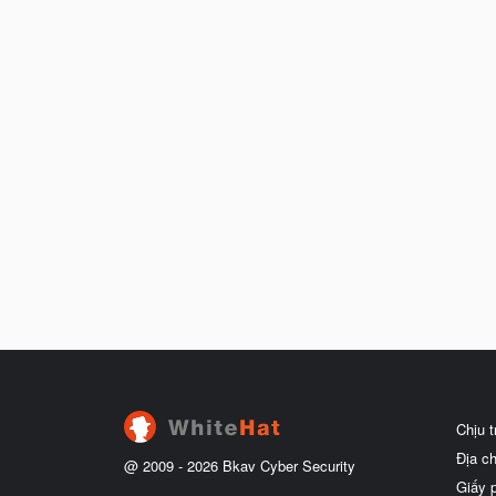
Chịu 
Địa c
@ 2009 -
2026
Bkav Cyber Security
Giấy 