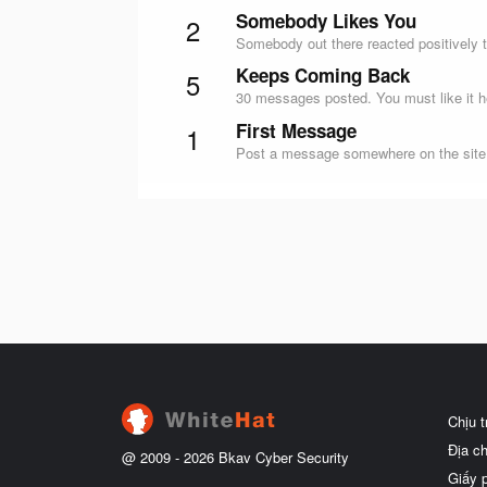
Somebody Likes You
2
Somebody out there reacted positively t
Keeps Coming Back
5
30 messages posted. You must like it h
First Message
1
Post a message somewhere on the site t
Chịu 
Địa c
@ 2009 -
2026
Bkav Cyber Security
Giấy 