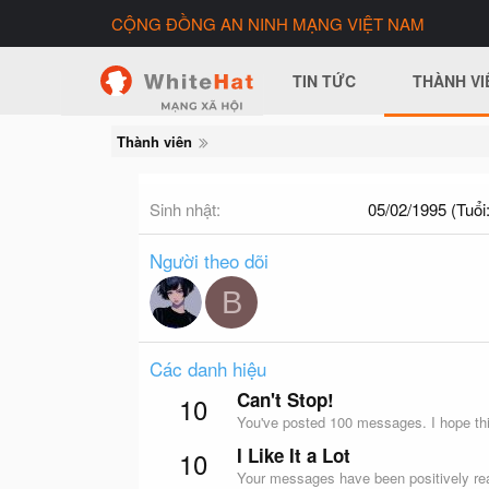
CỘNG ĐỒNG AN NINH MẠNG VIỆT NAM
TIN TỨC
THÀNH VI
Thành viên
Sinh nhật
05/02/1995 (Tuổi:
Người theo dõi
B
Các danh hiệu
Can't Stop!
10
You've posted 100 messages. I hope thi
I Like It a Lot
10
Your messages have been positively rea