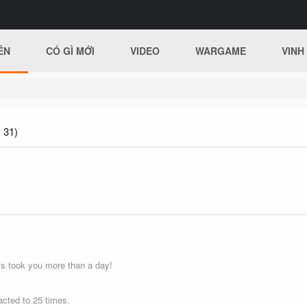
ÊN
CÓ GÌ MỚI
VIDEO
WARGAME
VINH
 31)
s took you more than a day!
cted to 25 times.