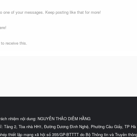
o one of your messages. Keep posting like that for more!
ere!
o receive this.
trách nhiệm nội dung: NGUYỄN THẢO DIỄM HẰNG
hỉ: Tầng 2, Tòa nhà HH1, Đường Dương Đình Nghệ, Phường Cầu Giấy, TP Hà 
phép thiết lập mạng xã hội số 355/GP-BTTTT do Bộ Thông tin và Truyền thôn