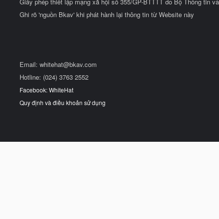
Giấy phép thiết lập mạng xã hội số 355/GP-BTTTT do Bộ Thông tin và
Ghi rõ 'nguồn Bkav' khi phát hành lại thông tin từ Website này
Email:
whitehat@bkav.com
Hotline: (024) 3763 2552
Facebook: WhiteHat
Quy định và điều khoản sử dụng