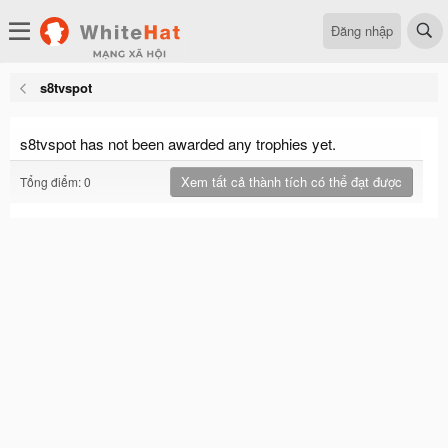
Đăng nhập
s8tvspot
s8tvspot has not been awarded any trophies yet.
Xem tất cả thành tích có thể đạt được
Tổng điểm: 0