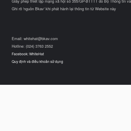
Giấy phép thiết lập mạng xã hội số 355/GP-BTTTT do Bộ Thông tin và
Ghi rõ 'nguồn Bkav' khi phát hành lại thông tin từ Website này
Email:
whitehat@bkav.com
Hotline: (024) 3763 2552
Facebook: WhiteHat
Quy định và điều khoản sử dụng