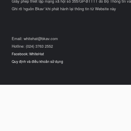
Giấy phép thiết lập mạng xã hội số 355/GP-BTTTT do Bộ Thông tin và
Ghi rõ 'nguồn Bkav' khi phát hành lại thông tin từ Website này
Email:
whitehat@bkav.com
Hotline: (024) 3763 2552
Facebook: WhiteHat
Quy định và điều khoản sử dụng