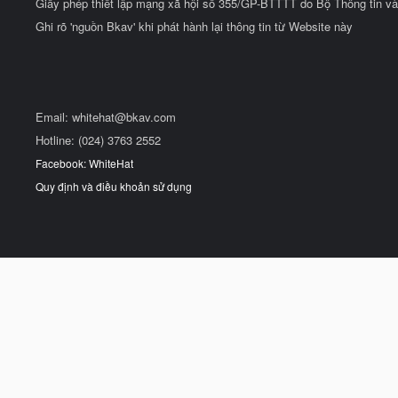
Giấy phép thiết lập mạng xã hội số 355/GP-BTTTT do Bộ Thông tin và
Ghi rõ 'nguồn Bkav' khi phát hành lại thông tin từ Website này
Email:
whitehat@bkav.com
Hotline: (024) 3763 2552
Facebook: WhiteHat
Quy định và điều khoản sử dụng