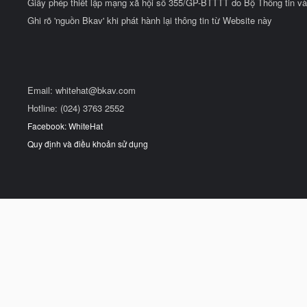
Giấy phép thiết lập mạng xã hội số 355/GP-BTTTT do Bộ Thông tin và
Ghi rõ 'nguồn Bkav' khi phát hành lại thông tin từ Website này
Email:
whitehat@bkav.com
Hotline: (024) 3763 2552
Facebook: WhiteHat
Quy định và điều khoản sử dụng