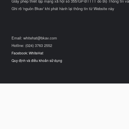
Giấy phép thiết lập mạng xã hội số 355/GP-BTTTT do Bộ Thông tin và
Ghi rõ 'nguồn Bkav' khi phát hành lại thông tin từ Website này
Email:
whitehat@bkav.com
Hotline: (024) 3763 2552
Facebook: WhiteHat
Quy định và điều khoản sử dụng