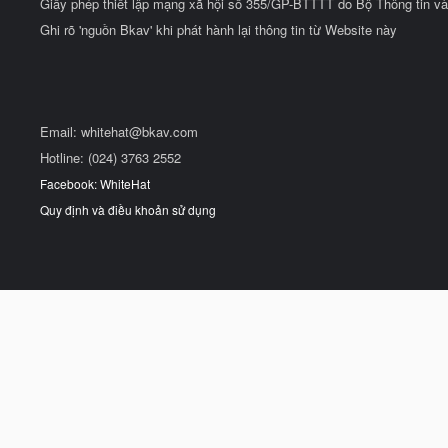
Giấy phép thiết lập mạng xã hội số 355/GP-BTTTT do Bộ Thông tin và
Ghi rõ 'nguồn Bkav' khi phát hành lại thông tin từ Website này
Email:
whitehat@bkav.com
Hotline: (024) 3763 2552
Facebook: WhiteHat
Quy định và điều khoản sử dụng