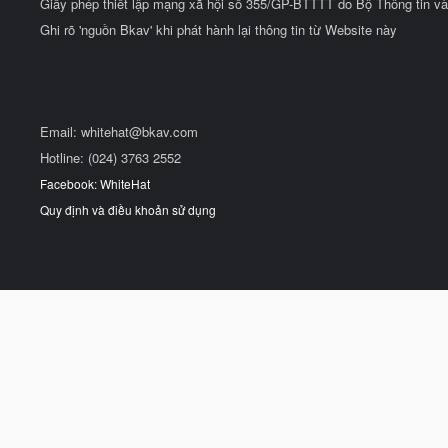
Giấy phép thiết lập mạng xã hội số 355/GP-BTTTT do Bộ Thông tin và
Ghi rõ 'nguồn Bkav' khi phát hành lại thông tin từ Website này
Email:
whitehat@bkav.com
Hotline: (024) 3763 2552
Facebook: WhiteHat
Quy định và điều khoản sử dụng