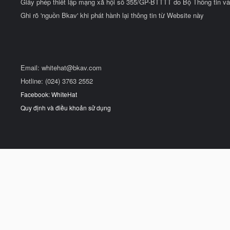
Giấy phép thiết lập mạng xã hội số 355/GP-BTTTT do Bộ Thông tin và
Ghi rõ 'nguồn Bkav' khi phát hành lại thông tin từ Website này
Email:
whitehat@bkav.com
Hotline: (024) 3763 2552
Facebook: WhiteHat
Quy định và điều khoản sử dụng