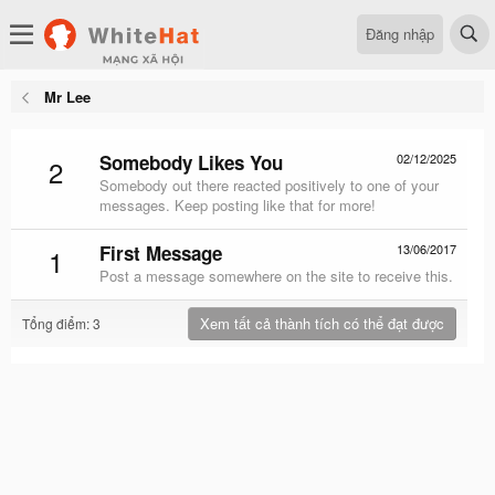
Đăng nhập
Mr Lee
Somebody Likes You
02/12/2025
2
Somebody out there reacted positively to one of your
messages. Keep posting like that for more!
First Message
13/06/2017
1
Post a message somewhere on the site to receive this.
Xem tất cả thành tích có thể đạt được
Tổng điểm: 3