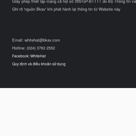
Giấy phép thiết lập mạng xã hội số 355/GP-BTTTT do Bộ Thông tin và
Ghi rõ 'nguồn Bkav' khi phát hành lại thông tin từ Website này
Email:
whitehat@bkav.com
Hotline: (024) 3763 2552
Facebook: WhiteHat
Quy định và điều khoản sử dụng