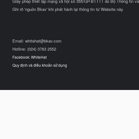
Giấy phép thiết lập mạng xã hội số 355/GP-BTTTT do Bộ Thông tin và
Ghi rõ 'nguồn Bkav' khi phát hành lại thông tin từ Website này
Email:
whitehat@bkav.com
Hotline: (024) 3763 2552
Facebook: WhiteHat
Quy định và điều khoản sử dụng