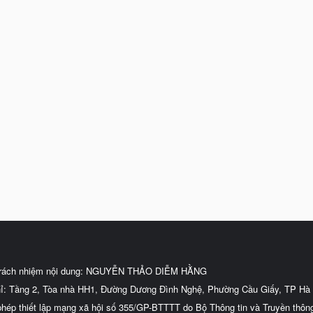
trách nhiệm nội dung: NGUYỄN THẢO DIỄM HẰNG
hỉ: Tầng 2, Tòa nhà HH1, Đường Dương Đình Nghệ, Phường Cầu Giấy, TP Hà 
phép thiết lập mạng xã hội số 355/GP-BTTTT do Bộ Thông tin và Truyền thôn