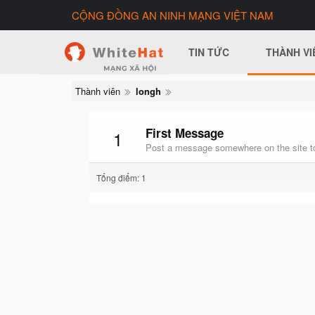
CỘNG ĐỒNG AN NINH MẠNG VIỆT NAM
TIN TỨC
THÀNH VI
Thành viên
longh
First Message
1
Post a message somewhere on the site to
Tổng điểm: 1