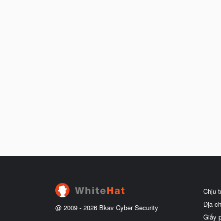
Chịu 
Địa c
@ 2009 -
2026
Bkav Cyber Security
Giấy 