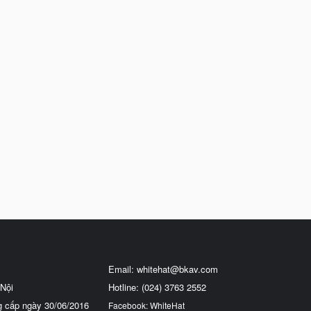
Email:
whitehat@bkav.com
Nội
Hotline: (024) 3763 2552
g cấp ngày 30/06/2016
Facebook: WhiteHat