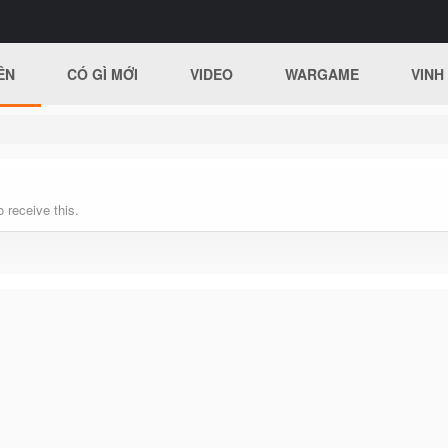
ÊN
CÓ GÌ MỚI
VIDEO
WARGAME
VINH
 receive this.