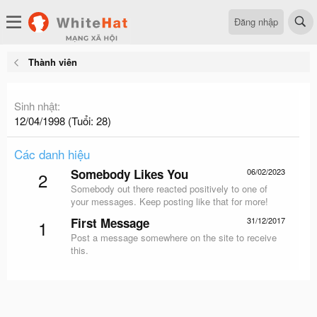
Đăng nhập
Thành viên
Sinh nhật
12/04/1998 (Tuổi: 28)
Các danh hiệu
Somebody Likes You
06/02/2023
2
Somebody out there reacted positively to one of
your messages. Keep posting like that for more!
First Message
31/12/2017
1
Post a message somewhere on the site to receive
this.