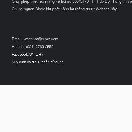
Giấy phép thiết lập mạng xã hội số 355/GP-BTTTT do Bộ Thông tin và
Ghi rõ 'nguồn Bkav' khi phát hành lại thông tin từ Website này
Email:
whitehat@bkav.com
Hotline: (024) 3763 2552
Facebook: WhiteHat
Quy định và điều khoản sử dụng