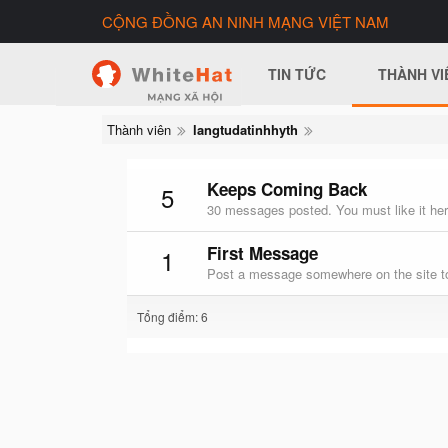
CỘNG ĐỒNG AN NINH MẠNG VIỆT NAM
TIN TỨC
THÀNH VI
Thành viên
langtudatinhhyth
Keeps Coming Back
5
30 messages posted. You must like it her
First Message
1
Post a message somewhere on the site to
Tổng điểm: 6