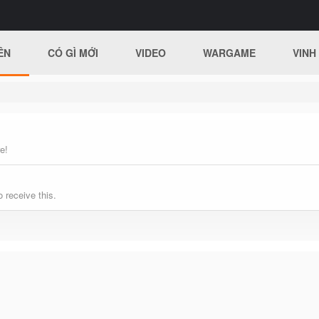
ÊN
CÓ GÌ MỚI
VIDEO
WARGAME
VINH
e!
 receive this.