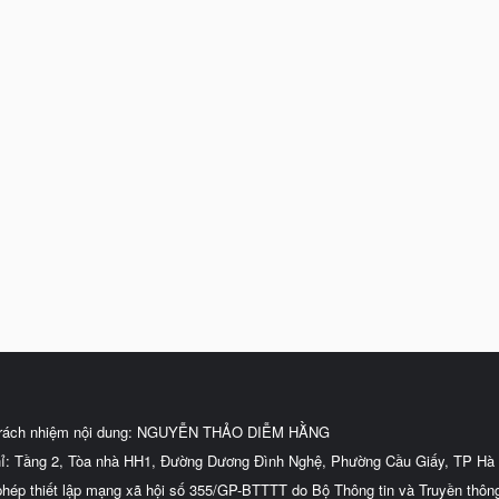
trách nhiệm nội dung: NGUYỄN THẢO DIỄM HẰNG
hỉ: Tầng 2, Tòa nhà HH1, Đường Dương Đình Nghệ, Phường Cầu Giấy, TP Hà 
phép thiết lập mạng xã hội số 355/GP-BTTTT do Bộ Thông tin và Truyền thôn