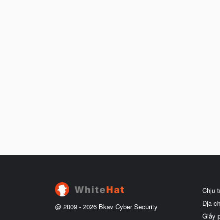
Chịu 
Địa c
@ 2009 -
2026
Bkav Cyber Security
Giấy 