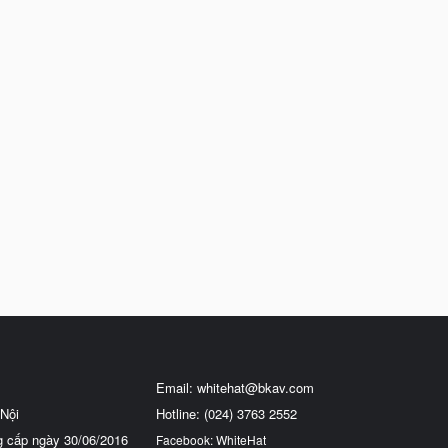
Email:
whitehat@bkav.com
Nội
Hotline: (024) 3763 2552
g cấp ngày 30/06/2016
Facebook: WhiteHat