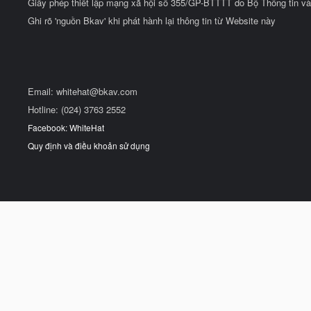
Giấy phép thiết lập mạng xã hội số 355/GP-BTTTT do Bộ Thông tin và
Ghi rõ 'nguồn Bkav' khi phát hành lại thông tin từ Website này
Email:
whitehat@bkav.com
Hotline: (024) 3763 2552
Facebook: WhiteHat
Quy định và điều khoản sử dụng