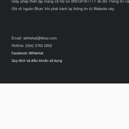
Giấy phép thiết lập mạng xã hội số 355/GP-BTTTT do Bộ Thông tin và
Ghi rõ 'nguồn Bkav' khi phát hành lại thông tin từ Website này
Email:
whitehat@bkav.com
Hotline: (024) 3763 2552
Facebook: WhiteHat
Quy định và điều khoản sử dụng