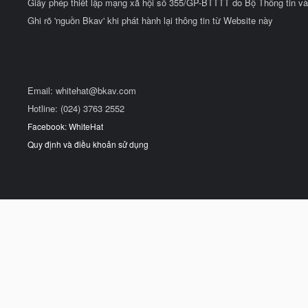
Giấy phép thiết lập mạng xã hội số 355/GP-BTTTT do Bộ Thông tin và
Ghi rõ 'nguồn Bkav' khi phát hành lại thông tin từ Website này
Email:
whitehat@bkav.com
Hotline: (024) 3763 2552
Facebook: WhiteHat
Quy định và điều khoản sử dụng