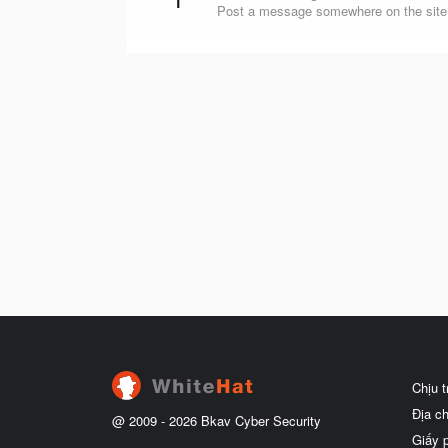
Post a message somewhere on the site t
Chịu 
Địa c
@ 2009 -
2026
Bkav Cyber Security
Giấy 