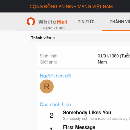
CỘNG ĐỒNG AN NINH MẠNG VIỆT NAM
TIN TỨC
THÀNH VI
Thành viên
Sinh nhật
01/01/1980 (Tuổi:
Giới tính
Nam
Người theo dõi
R
Các danh hiệu
Somebody Likes You
2
Somebody out there reacted positively t
First Message
1