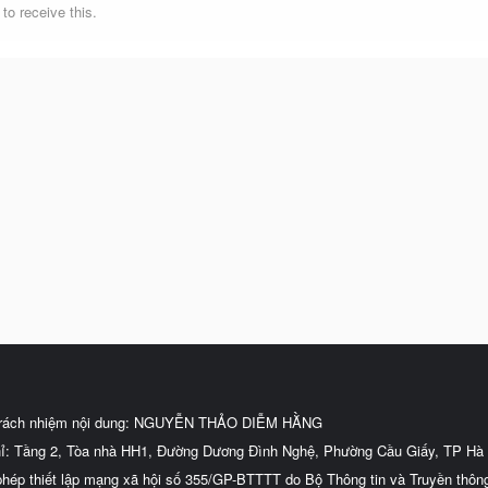
o receive this.
trách nhiệm nội dung: NGUYỄN THẢO DIỄM HẰNG
hỉ: Tầng 2, Tòa nhà HH1, Đường Dương Đình Nghệ, Phường Cầu Giấy, TP Hà 
phép thiết lập mạng xã hội số 355/GP-BTTTT do Bộ Thông tin và Truyền thôn