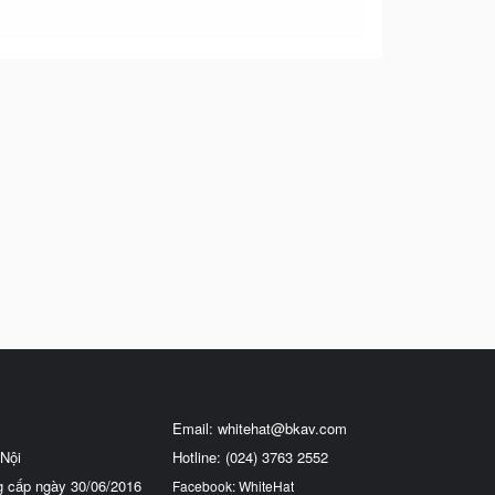
Email:
whitehat@bkav.com
Nội
Hotline: (024) 3763 2552
g cấp ngày 30/06/2016
Facebook: WhiteHat