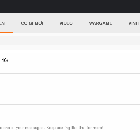
ÊN
CÓ GÌ MỚI
VIDEO
WARGAME
VINH
 46)
o one of your messages. Keep posting like that for more!