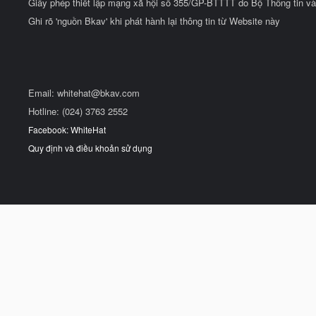
Giấy phép thiết lập mạng xã hội số 355/GP-BTTTT do Bộ Thông tin và
Ghi rõ 'nguồn Bkav' khi phát hành lại thông tin từ Website này
Email:
whitehat@bkav.com
Hotline: (024) 3763 2552
Facebook: WhiteHat
Quy định và điều khoản sử dụng