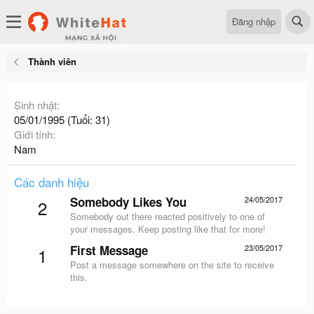
Đăng nhập
Thành viên
Sinh nhật
05/01/1995 (Tuổi: 31)
Giới tính
Nam
Các danh hiệu
Somebody Likes You
24/05/2017
2
Somebody out there reacted positively to one of
your messages. Keep posting like that for more!
First Message
23/05/2017
1
Post a message somewhere on the site to receive
this.