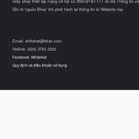
Giấy phép thiết lập mạng xã hội số 355/GP-BTTTT do Bộ Thông tin và
Ghi rõ 'nguồn Bkav' khi phát hành lại thông tin từ Website này
Email:
whitehat@bkav.com
Hotline: (024) 3763 2552
Facebook: WhiteHat
Quy định và điều khoản sử dụng