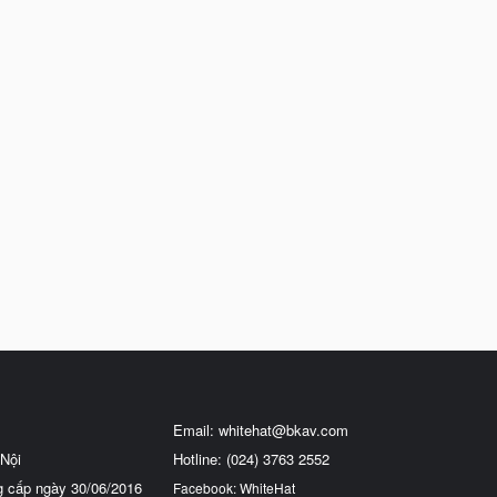
Email:
whitehat@bkav.com
Nội
Hotline: (024) 3763 2552
g cấp ngày 30/06/2016
Facebook: WhiteHat