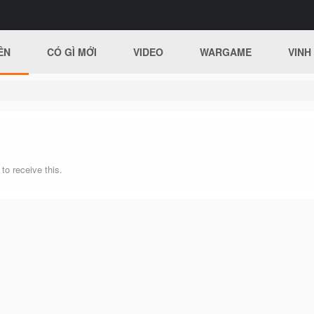
ÊN
CÓ GÌ MỚI
VIDEO
WARGAME
VINH
o receive this.