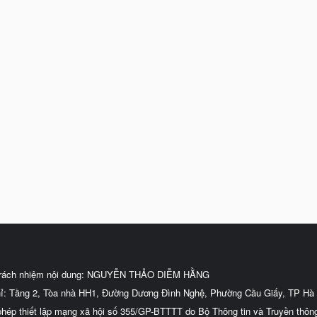
trách nhiệm nội dung: NGUYỄN THẢO DIỄM HẰNG
hỉ: Tầng 2, Tòa nhà HH1, Đường Dương Đình Nghệ, Phường Cầu Giấy, TP Hà 
phép thiết lập mạng xã hội số 355/GP-BTTTT do Bộ Thông tin và Truyền thôn