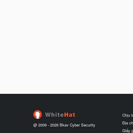
Chịu 
Địa c
@ 2009 -
2026
Bkav Cyber Security
Giấy 