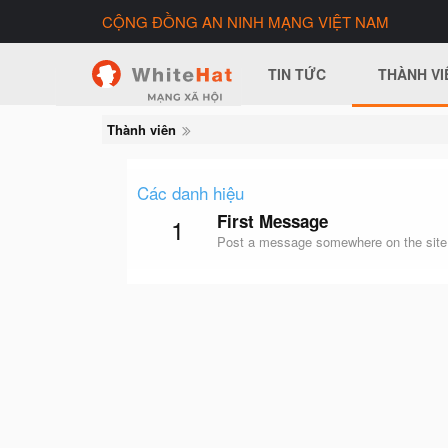
CỘNG ĐỒNG AN NINH MẠNG VIỆT NAM
TIN TỨC
THÀNH VI
Thành viên
Các danh hiệu
First Message
1
Post a message somewhere on the site t