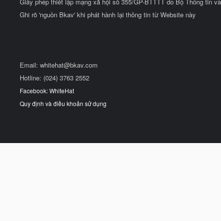
Giấy phép thiết lập mạng xã hội số 355/GP-BTTTT do Bộ Thông tin và
Ghi rõ 'nguồn Bkav' khi phát hành lại thông tin từ Website này
Email:
whitehat@bkav.com
Hotline: (024) 3763 2552
Facebook: WhiteHat
Quy định và điều khoản sử dụng