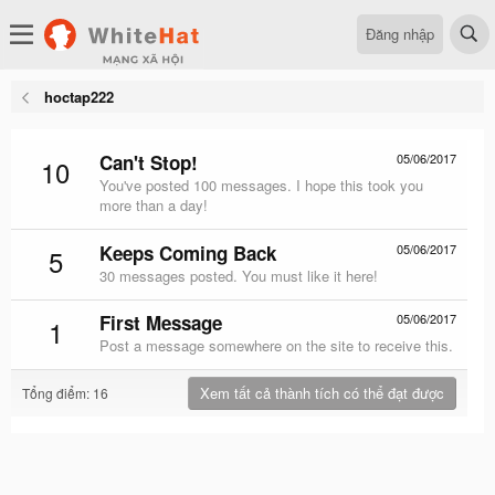
Đăng nhập
hoctap222
Can't Stop!
05/06/2017
10
You've posted 100 messages. I hope this took you
more than a day!
Keeps Coming Back
05/06/2017
5
30 messages posted. You must like it here!
First Message
05/06/2017
1
Post a message somewhere on the site to receive this.
Xem tất cả thành tích có thể đạt được
Tổng điểm: 16