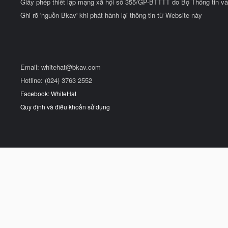
Giấy phép thiết lập mạng xã hội số 355/GP-BTTTT do Bộ Thông tin và
Ghi rõ 'nguồn Bkav' khi phát hành lại thông tin từ Website này
Email:
whitehat@bkav.com
Hotline: (024) 3763 2552
Facebook: WhiteHat
Quy định và điều khoản sử dụng