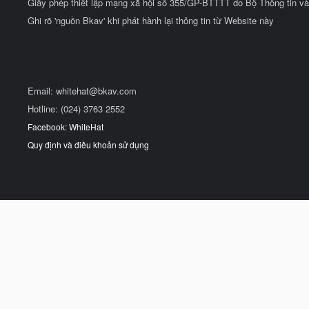
Giấy phép thiết lập mạng xã hội số 355/GP-BTTTT do Bộ Thông tin và
Ghi rõ 'nguồn Bkav' khi phát hành lại thông tin từ Website này
Email:
whitehat@bkav.com
Hotline: (024) 3763 2552
Facebook: WhiteHat
Quy định và điều khoản sử dụng