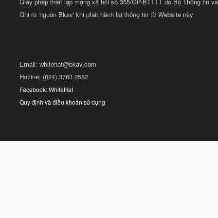
Giấy phép thiết lập mạng xã hội số 355/GP-BTTTT do Bộ Thông tin và
Ghi rõ 'nguồn Bkav' khi phát hành lại thông tin từ Website này
Email:
whitehat@bkav.com
Hotline: (024) 3763 2552
Facebook: WhiteHat
Quy định và điều khoản sử dụng