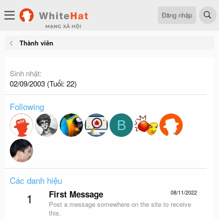
Đăng nhập
Thành viên
Sinh nhật
02/09/2003 (Tuổi: 22)
Following
B
Các danh hiệu
First Message
08/11/2022
1
Post a message somewhere on the site to receive
this.