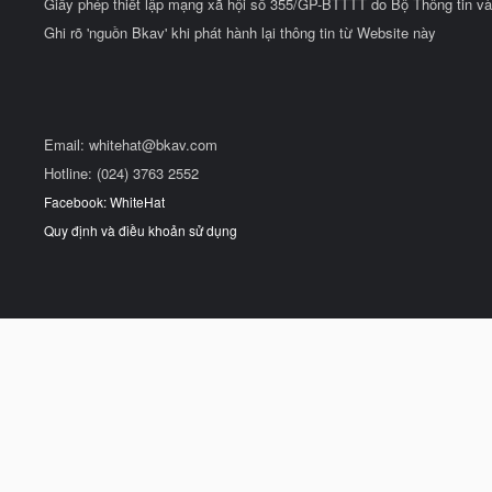
Giấy phép thiết lập mạng xã hội số 355/GP-BTTTT do Bộ Thông tin và
Ghi rõ 'nguồn Bkav' khi phát hành lại thông tin từ Website này
Email:
whitehat@bkav.com
Hotline: (024) 3763 2552
Facebook: WhiteHat
Quy định và điều khoản sử dụng