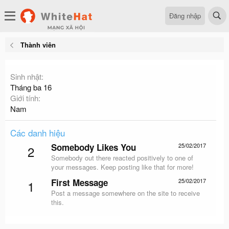
Đăng nhập
Thành viên
Sinh nhật
Tháng ba 16
Giới tính
Nam
Các danh hiệu
Somebody Likes You
25/02/2017
2
Somebody out there reacted positively to one of
your messages. Keep posting like that for more!
First Message
25/02/2017
1
Post a message somewhere on the site to receive
this.