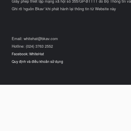
Giấy phép thiết lập mạng xã hội số 355/GP-BTTTT do Bộ Thông tin và
Ghi rõ 'nguồn Bkav' khi phát hành lại thông tin từ Website này
Email:
whitehat@bkav.com
Hotline: (024) 3763 2552
Facebook: WhiteHat
Quy định và điều khoản sử dụng