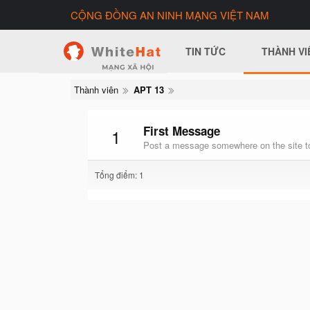
CỘNG ĐỒNG AN NINH MẠNG VIỆT NAM
TIN TỨC
THÀNH VI
Thành viên
APT 13
First Message
1
Post a message somewhere on the site to
Tổng điểm: 1