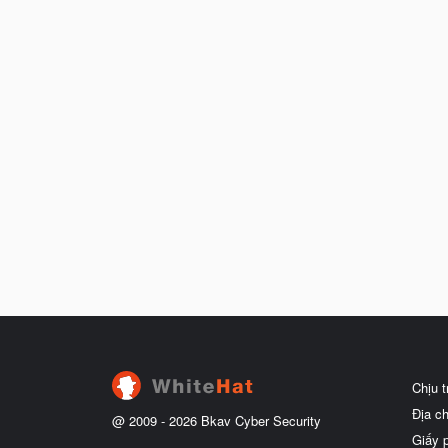
Chịu 
Địa c
@ 2009 -
2026
Bkav Cyber Security
Giấy 