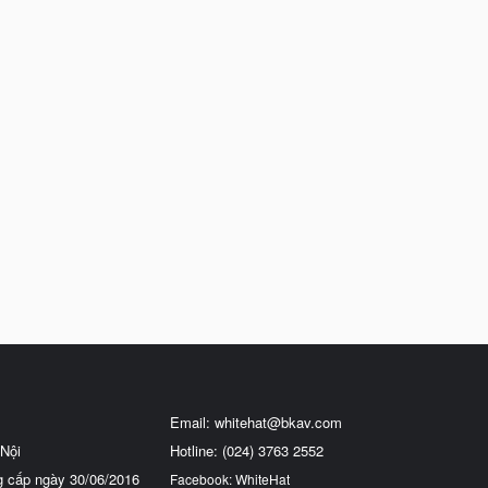
Email:
whitehat@bkav.com
Nội
Hotline: (024) 3763 2552
g cấp ngày 30/06/2016
Facebook: WhiteHat