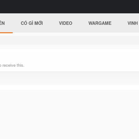
ÊN
CÓ GÌ MỚI
VIDEO
WARGAME
VINH
 receive this.