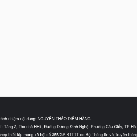
trách nhiệm nội dung: NGUYỄN THẢO DIỄM HẰNG
hỉ: Tầng 2, Tòa nhà HH1, Đường Dương Đình Nghệ, Phường Cầu Giấy, TP Hà 
phép thiết lập mạng xã hội số 355/GP-BTTTT do Bộ Thông tin và Truyền thôn